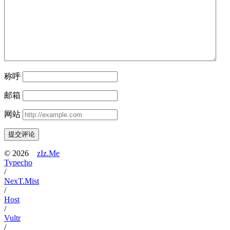
称呼
邮箱
网站
提交评论
©
2026
zIz.Me
Typecho
/
NexT.Mist
/
Host
/
Vultr
/