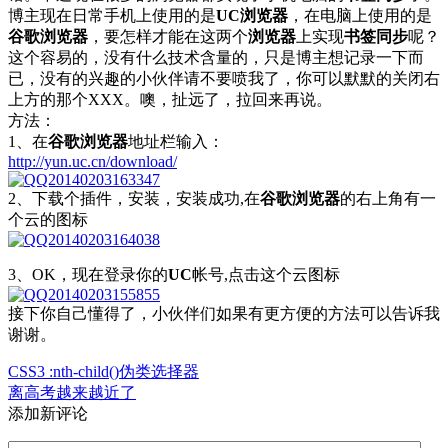
博主现在日常手机上使用的是
UC浏览器
，在电脑上使用的是
谷歌浏览器
，要怎样才能在这两个
浏览器
上实现
书签同步
呢？
这个容易的，没有什么技术含量的，只是博主想记录一下而
已，没有的兴趣的小伙伴请不要喷我了，你可以默默的关闭右
上方的那个XXX。噢，扯远了，拉回来再说。
方法：
1、在
谷歌浏览器
地址栏输入：
http://yun.uc.cn/download/
2、下载个插件，安装，安装成功,在
谷歌浏览器
的右上角有一
个云的图标
3、OK，现在登录你的
UC
帐号,点击这个云图标
接下你自己懂得了，小伙伴们如果有更方便的方法可以告诉我
谢谢。
CSS3 :nth-child()伪类选择器
离高考越来越近了
添加新评论